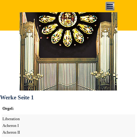
Direkt zum Seiteninhalt
Menü überspringen
Werke Seite 1
Orgel:
Liberation
Acheron I
Acheron II