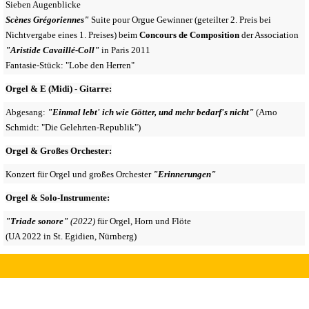
Sieben Augenblicke
Scènes Grégoriennes"
Suite pour Orgue Gewinner (geteilter 2. Preis bei
Nichtvergabe eines 1. Preises) beim
Concours de Composition
der Association
"Aristide Cavaillé-Coll"
in Paris 2011
Fantasie-Stück: "Lobe den Herren"
Orgel &
E (Midi) - Gitarre:
Abgesang:
"Einmal lebt' ich wie Götter, und mehr bedarf's
nicht"
(Arno
Schmidt: "Die Gelehrten-Republik")
Orgel &
Großes Orchester:
Konzert für Orgel und großes Orchester
"Erinnerungen"
Orgel & Solo-Instrumente
:
"Triade sonore"
(2022)
für Orgel, Horn und
Flöte
(UA 2022 in St. Egidien, Nürnberg)
Zurück zum Seiteninhalt