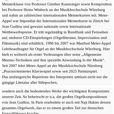
Meisterklasse von Professor Günther Kaunzinger sowie Komposition
bei Professor Heinz Winbeck an der Musikhochschule Würzburg
und nahm an zahlreichen internationalen Meisterkursen teil. Meier-
Appel war Stipendiat der Internationalen Meisterkurse in Zürich bei
Jean Guillou und gewann nationale sowie internationale
Wettbewerbspreise. Er tritt regelmäßig in Rundfunk und Fernsehen
auf, mehrere CD-Einspielungen (Orgelliteratur, Improvisation und
Filmmusik) sind erhältlich. 1996 bis 2007 war Manfred Meier-Appel
Lehrbeauftragter für Orgel an der Musikhochschule Würzburg. Hier
hielt er weltweit als erster Vorlesungen über seine „Allgemeine
Mnemo-Techniken und ihre spezielle Anwendung in der Musik“.
Seit 2007 lehrt Meier-Appel an der Musikhochschule Nürnberg
„Praxisorientiertes Klavierspiel sowie seit 2025 Partiturspiel.
Das umfangreiche Repertoire des
Interpreten
umfasst
nicht nur die
gängige
Literatur
aller
Stilepochen,
sondern auch die bedeutenden Werke der wichtigsten Komponisten
unserer Zeit. So beherrscht er u.a. die großen Orgelkompositionen
von Jean Guillou. In Paris erarbeitete er auch mit Naji Hakim dessen
gesamtes Orgelwerk, das er zu einem großen Teil zur deutschen
Erstaufführung brachte.