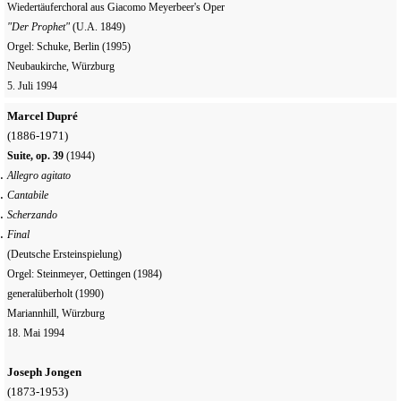
Wiedertäuferchoral aus Giacomo Meyerbeer's Oper
"Der Prophet"
(U.A. 1849)
Orgel: Schuke, Berlin
(1995)
Neubaukirche, Würzburg
5. Juli 1994
Marcel Dupré
(1886-1971)
Suite, op. 39
(1944)
Allegro agitato
Cantabile
Scherzando
Final
(Deutsche Ersteinspielung)
Orgel: Steinmeyer, Oettingen
(1984)
g
eneralüberholt (1990)
Mariannhill, Würzburg
18. Mai 1994
Joseph Jongen
(1873-1953)