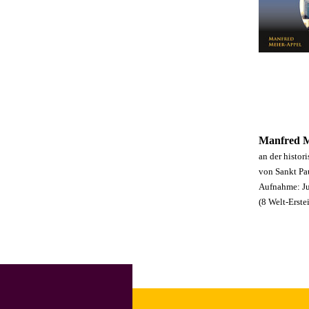
Manfred M
an der histor
von Sankt P
Aufnahme: Ju
(8 Welt-Erste