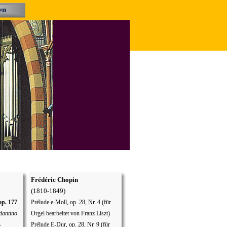
en
▼
Frédéric Chopin
(1810-1849)
op. 177
Prélude e-Moll, op. 28, Nr. 4
(
für
dantino
Orgel bearbeitet von Franz Liszt)
-
Prélude E-Dur, op. 28, Nr. 9 (
für