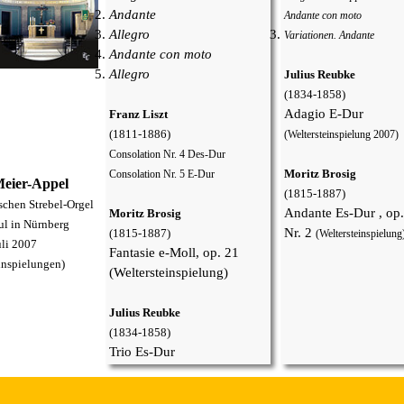
Andante
Andante con moto
Allegro
Variationen. Andante
Andante con moto
Allegro
Julius Reubke
(1834-1858)
Adagio E-Dur
Franz Liszt
(1811-1886)
(Weltersteinspielung 2007)
Consolation Nr. 4 Des-Dur
Moritz Brosig
Consolation Nr. 5 E-Dur
eier-Appel
(1815-1887)
ischen
Strebel-Orgel
Andante Es-Dur , op.
Moritz Brosig
aul
in Nürnberg
Nr. 2
(1815-1887)
(Weltersteinspielung
li 2007
Fantasie e-Moll, op. 21
inspielungen)
(Weltersteinspielung)
Julius Reubke
(1834-1858)
Trio Es-Dur